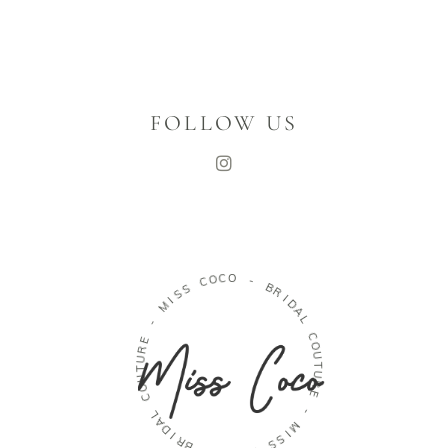
FOLLOW US
C
O
O
C
-
S
B
S
R
I
M
I
D
A
-
L
E
C
R
O
U
U
T
T
U
U
O
R
C
E
L
-
A
D
M
I
R
I
S
B
S