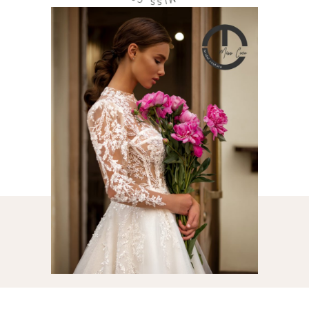
M
S
I
S