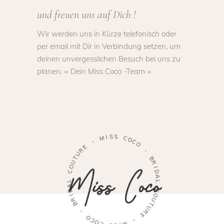
und freuen uns auf Dich !
Wir werden uns in Kürze telefonisch oder
per email mit Dir in Verbindung setzen, um
deinen unvergesslichen Besuch bei uns zu
planen. = Dein Miss Coco -Team =
S
I
S
M
C
-
O
C
E
O
R
U
-
T
U
B
O
R
C
I
D
L
A
A
L
D
C
I
R
O
B
U
T
-
U
R
O
E
C
O
-
C