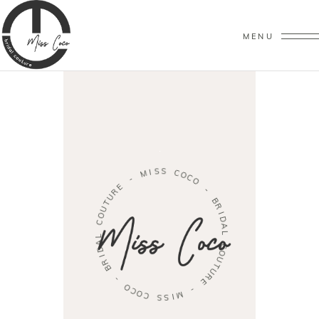
MENU
S
S
I
M
C
O
-
C
O
E
R
-
U
T
B
U
R
O
I
C
D
A
L
L
A
D
C
I
O
R
U
B
T
U
-
R
E
O
C
-
O
C
M
I
S
S